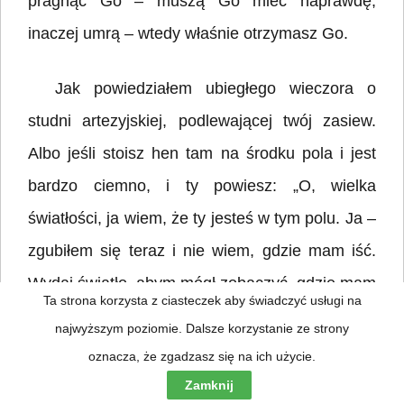
pragnąc Go – muszą Go mieć naprawdę,
inaczej umrą – wtedy właśnie otrzymasz Go.
Jak powiedziałem ubiegłego wieczora o
studni artezyjskiej, podlewającej twój zasiew.
Albo jeśli stoisz hen tam na środku pola i jest
bardzo ciemno, i ty powiesz: „O, wielka
światłości, ja wiem, że ty jesteś w tym polu. Ja –
zgubiłem się teraz i nie wiem, gdzie mam iść.
Wydaj światło, abym mógł zobaczyć, gdzie mam
Ta strona korzysta z ciasteczek aby świadczyć usługi na
iść. Jest tam dosyć elektryczności, by oświetlić
najwyższym poziomie. Dalsze korzystanie ze strony
to pole.” To jest prawdą. Tak jest. Tutaj w tym
oznacza, że zgadzasz się na ich użycie.
pomieszczeniu jest dosyć elektryczności, by go
Zamknij