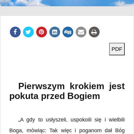
t
i
o
n
Pierwszym krokiem jest
pokuta przed Bogiem
„A gdy to usłyszeli, uspokoili się i wielbili
Boga, mówiąc: Tak więc i poganom dał Bóg