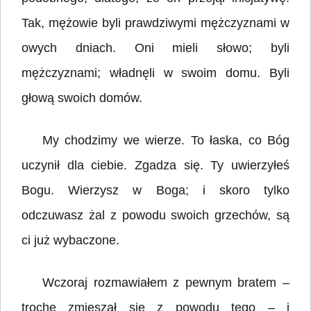
Tak, mężowie byli prawdziwymi mężczyznami w
owych dniach. Oni mieli słowo; byli
mężczyznami; władnęli w swoim domu. Byli
głową swoich domów.
My chodzimy we wierze. To łaska, co Bóg
uczynił dla ciebie. Zgadza się. Ty uwierzyłeś
Bogu. Wierzysz w Boga; i skoro tylko
odczuwasz żal z powodu swoich grzechów, są
ci już wybaczone.
Wczoraj rozmawiałem z pewnym bratem –
trochę zmieszał się z powodu tego – i